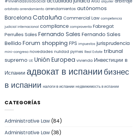
actualidad juridica
arbitraje
#ViviendasUsoSocial
AIGLI
alquiler
autónomos
arrendamientos
arbitrato
arrendamiento
Cataluña
Barcelona
Commercial Law
competencia
compliance
Fabregat
judicial internacional
compraventa
Fernando Sales
Fernando Sales
Perrulles Sales
Forum shopping
Bellido
FPS
jurisprudencia
impuestos
tribunal
novedades
nulidad
pymes
mini-congreso
Real Estate
Unión Europea
Инвестиции в
supremo
vivienda
UE
адвокат в испании
бизнес
Испании
в испании
налоги в испании
недвижимость в испании
CATEGORÍAS
Administrative Law
(84)
Administrative Law
(38)