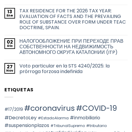
adquisición
No
preferente
hay
de
TAX RESIDENCE FOR THE 2026 TAX YEAR:
13
comentarios
las
en
Ene
EVALUATION OF FACTS AND THE PREVAILING
Administraciones
La
Públicas
ROLE OF SUBSTANCE OVER FORM UNDER TEAC
problemática
sobre
acerca
DOCTRINE, SPAIN.
las
de
transmisiones
la
No
inmobiliarias
transmisión
hay
en
НАЛОГООБЛОЖЕНИЕ ПРИ ПЕРЕХОДЕ ПРАВ
02
de
comentarios
la
en
los
Dic
СОБСТВЕННОСТИ НА НЕДВИЖИМОСТЬ
ciudad
TAX
títulos
de
АВТОНОМНОГО ОКРУГА КАТАЛОНИИ (ITP)
RESIDENCE
habilitantes
Barcelona
FOR
de
No
THE
viviendas
hay
2026
de
Voto particular en la STS 4240/2025: la
27
comentarios
TAX
uso
en
Nov
prórroga forzosa indefinida
YEAR:
turístico
НАЛОГООБЛОЖЕНИЕ
EVALUATION
en
ПРИ
No
OF
Barcelona
ПЕРЕХОДЕ
hay
FACTS
ПРАВ
comentarios
AND
ETIQUETAS
СОБСТВЕННОСТИ
en
THE
НА
Voto
PREVAILING
НЕДВИЖИМОСТЬ
particular
ROLE
АВТОНОМНОГО
en
OF
ОКРУГА
la
#coronavirus
#COVID-19
SUBSTANCE
КАТАЛОНИИ
STS
#17/2019
OVER
(ITP)
4240/2025:
FORM
la
#DecretoLey
#inmobiliario
#EstadoAlarma
UNDER
prórroga
TEAC
forzosa
#suspensionplazos
#tributario
DOCTRINE,
#TribunalSupremo
indefinida
SPAIN.