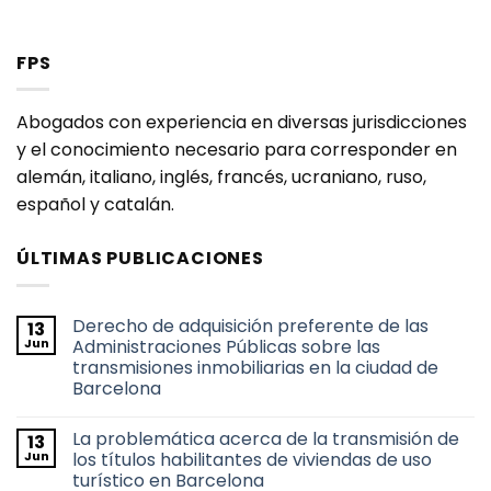
FPS
Abogados con experiencia en diversas jurisdicciones
y el conocimiento necesario para corresponder en
alemán, italiano, inglés, francés, ucraniano, ruso,
español y catalán.
ÚLTIMAS PUBLICACIONES
Derecho de adquisición preferente de las
13
Jun
Administraciones Públicas sobre las
transmisiones inmobiliarias en la ciudad de
Barcelona
No
hay
La problemática acerca de la transmisión de
13
comentarios
en
Jun
los títulos habilitantes de viviendas de uso
Derecho
turístico en Barcelona
de