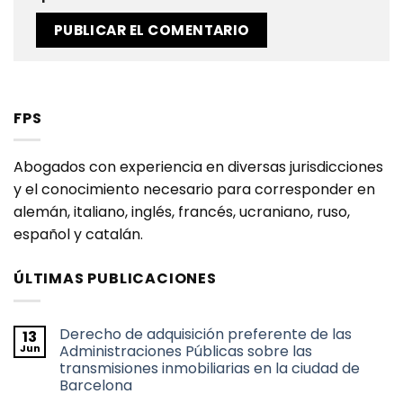
FPS
Abogados con experiencia en diversas jurisdicciones
y el conocimiento necesario para corresponder en
alemán, italiano, inglés, francés, ucraniano, ruso,
español y catalán.
ÚLTIMAS PUBLICACIONES
Derecho de adquisición preferente de las
13
Jun
Administraciones Públicas sobre las
transmisiones inmobiliarias en la ciudad de
Barcelona