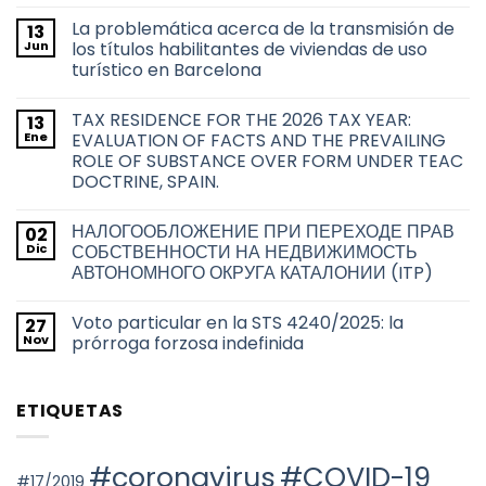
No
hay
La problemática acerca de la transmisión de
13
comentarios
en
Jun
los títulos habilitantes de viviendas de uso
Derecho
turístico en Barcelona
de
adquisición
No
preferente
hay
de
TAX RESIDENCE FOR THE 2026 TAX YEAR:
13
comentarios
las
en
Ene
EVALUATION OF FACTS AND THE PREVAILING
Administraciones
La
Públicas
ROLE OF SUBSTANCE OVER FORM UNDER TEAC
problemática
sobre
acerca
DOCTRINE, SPAIN.
las
de
transmisiones
la
No
inmobiliarias
transmisión
hay
en
НАЛОГООБЛОЖЕНИЕ ПРИ ПЕРЕХОДЕ ПРАВ
02
de
comentarios
la
en
los
Dic
СОБСТВЕННОСТИ НА НЕДВИЖИМОСТЬ
ciudad
TAX
títulos
de
АВТОНОМНОГО ОКРУГА КАТАЛОНИИ (ITP)
RESIDENCE
habilitantes
Barcelona
FOR
de
No
THE
viviendas
hay
2026
de
Voto particular en la STS 4240/2025: la
27
comentarios
TAX
uso
en
Nov
prórroga forzosa indefinida
YEAR:
turístico
НАЛОГООБЛОЖЕНИЕ
EVALUATION
en
ПРИ
No
OF
Barcelona
ПЕРЕХОДЕ
hay
FACTS
ПРАВ
comentarios
AND
ETIQUETAS
СОБСТВЕННОСТИ
en
THE
НА
Voto
PREVAILING
НЕДВИЖИМОСТЬ
particular
ROLE
АВТОНОМНОГО
en
OF
ОКРУГА
la
#coronavirus
#COVID-19
SUBSTANCE
КАТАЛОНИИ
STS
#17/2019
OVER