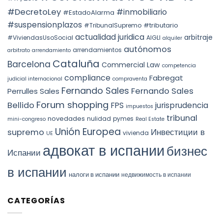
(ITP)
4240/2025:
FORM
la
#DecretoLey
#inmobiliario
#EstadoAlarma
UNDER
prórroga
TEAC
forzosa
#suspensionplazos
#tributario
DOCTRINE,
#TribunalSupremo
indefinida
SPAIN.
actualidad juridica
arbitraje
#ViviendasUsoSocial
AIGLI
alquiler
autónomos
arrendamientos
arbitrato
arrendamiento
Cataluña
Barcelona
Commercial Law
competencia
compliance
Fabregat
judicial internacional
compraventa
Fernando Sales
Fernando Sales
Perrulles Sales
Forum shopping
Bellido
FPS
jurisprudencia
impuestos
tribunal
novedades
nulidad
pymes
mini-congreso
Real Estate
Unión Europea
Инвестиции в
supremo
vivienda
UE
адвокат в испании
бизнес
Испании
в испании
налоги в испании
недвижимость в испании
CATEGORÍAS