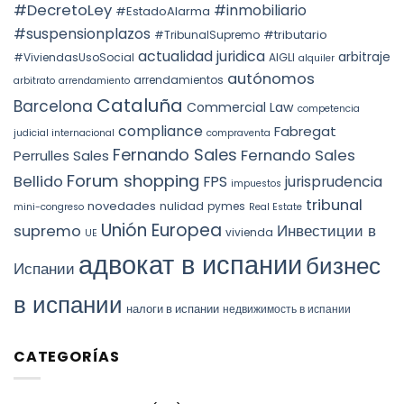
la
#DecretoLey
#inmobiliario
#EstadoAlarma
UNDER
prórroga
TEAC
forzosa
#suspensionplazos
#tributario
DOCTRINE,
#TribunalSupremo
indefinida
SPAIN.
actualidad juridica
arbitraje
#ViviendasUsoSocial
AIGLI
alquiler
autónomos
arrendamientos
arbitrato
arrendamiento
Cataluña
Barcelona
Commercial Law
competencia
compliance
Fabregat
judicial internacional
compraventa
Fernando Sales
Fernando Sales
Perrulles Sales
Forum shopping
Bellido
FPS
jurisprudencia
impuestos
tribunal
novedades
nulidad
pymes
mini-congreso
Real Estate
Unión Europea
Инвестиции в
supremo
vivienda
UE
адвокат в испании
бизнес
Испании
в испании
налоги в испании
недвижимость в испании
CATEGORÍAS