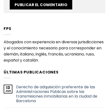
FPS
Abogados con experiencia en diversas jurisdicciones
y el conocimiento necesario para corresponder en
alemán, italiano, inglés, francés, ucraniano, ruso,
español y catalán.
ÚLTIMAS PUBLICACIONES
Derecho de adquisición preferente de las
13
Jun
Administraciones Públicas sobre las
transmisiones inmobiliarias en la ciudad de
Barcelona
No