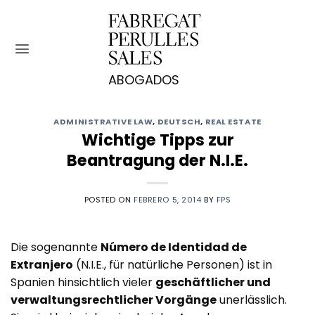
Saltar
al
contenido
ADMINISTRATIVE LAW
,
DEUTSCH
,
REAL ESTATE
Wichtige Tipps zur
Beantragung der N.I.E.
POSTED ON
FEBRERO 5, 2014
BY
FPS
Die sogenannte
Número de Identidad de
Extranjero
(N.I.E., für natürliche Personen) ist in
Spanien hinsichtlich vieler
geschäftlicher und
verwaltungsrechtlicher Vorgänge
unerlässlich.