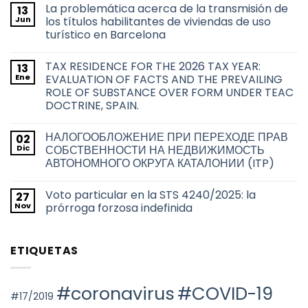
hay
La problemática acerca de la transmisión de
13
comentarios
en
Jun
los títulos habilitantes de viviendas de uso
Derecho
turístico en Barcelona
de
adquisición
No
preferente
hay
de
TAX RESIDENCE FOR THE 2026 TAX YEAR:
13
comentarios
las
en
Ene
EVALUATION OF FACTS AND THE PREVAILING
Administraciones
La
Públicas
ROLE OF SUBSTANCE OVER FORM UNDER TEAC
problemática
sobre
acerca
DOCTRINE, SPAIN.
las
de
transmisiones
la
No
inmobiliarias
transmisión
hay
en
НАЛОГООБЛОЖЕНИЕ ПРИ ПЕРЕХОДЕ ПРАВ
02
de
comentarios
la
en
los
Dic
СОБСТВЕННОСТИ НА НЕДВИЖИМОСТЬ
ciudad
TAX
títulos
de
АВТОНОМНОГО ОКРУГА КАТАЛОНИИ (ITP)
RESIDENCE
habilitantes
Barcelona
FOR
de
No
THE
viviendas
hay
2026
de
Voto particular en la STS 4240/2025: la
27
comentarios
TAX
uso
en
Nov
prórroga forzosa indefinida
YEAR:
turístico
НАЛОГООБЛОЖЕНИЕ
EVALUATION
en
ПРИ
No
OF
Barcelona
ПЕРЕХОДЕ
hay
FACTS
ПРАВ
comentarios
AND
ETIQUETAS
СОБСТВЕННОСТИ
en
THE
НА
Voto
PREVAILING
НЕДВИЖИМОСТЬ
particular
ROLE
АВТОНОМНОГО
en
OF
ОКРУГА
la
#coronavirus
#COVID-19
SUBSTANCE
КАТАЛОНИИ
STS
#17/2019
OVER
(ITP)
4240/2025:
FORM