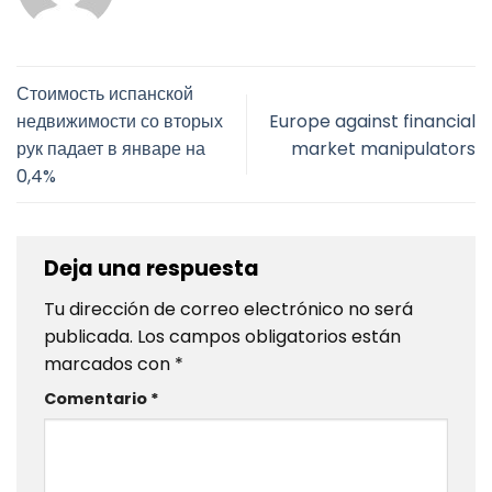
Стоимость испанской
недвижимости со вторых
Europe against financial
рук падает в январе на
market manipulators
0,4%
Deja una respuesta
Tu dirección de correo electrónico no será
publicada.
Los campos obligatorios están
marcados con
*
Comentario
*