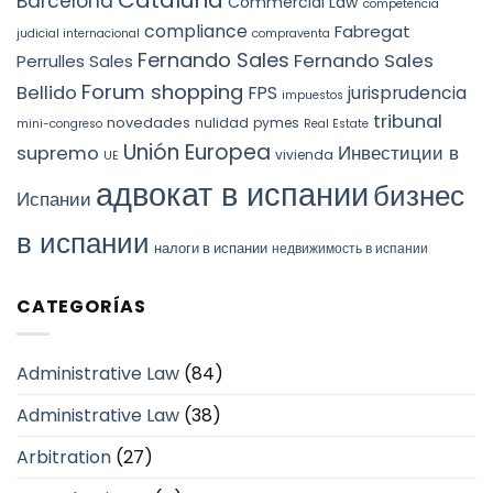
Cataluña
Barcelona
Commercial Law
competencia
compliance
Fabregat
judicial internacional
compraventa
Fernando Sales
Fernando Sales
Perrulles Sales
Forum shopping
Bellido
FPS
jurisprudencia
impuestos
tribunal
novedades
nulidad
pymes
mini-congreso
Real Estate
Unión Europea
Инвестиции в
supremo
vivienda
UE
адвокат в испании
бизнес
Испании
в испании
налоги в испании
недвижимость в испании
CATEGORÍAS
Administrative Law
(84)
Administrative Law
(38)
Arbitration
(27)