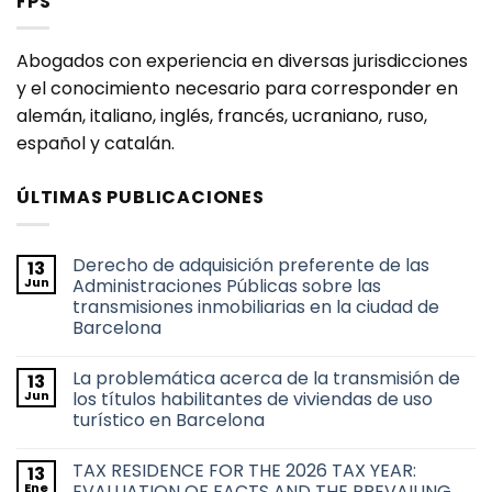
FPS
Abogados con experiencia en diversas jurisdicciones
y el conocimiento necesario para corresponder en
alemán, italiano, inglés, francés, ucraniano, ruso,
español y catalán.
ÚLTIMAS PUBLICACIONES
Derecho de adquisición preferente de las
13
Jun
Administraciones Públicas sobre las
transmisiones inmobiliarias en la ciudad de
Barcelona
No
hay
La problemática acerca de la transmisión de
13
comentarios
en
Jun
los títulos habilitantes de viviendas de uso
Derecho
turístico en Barcelona
de
adquisición
No
preferente
hay
de
TAX RESIDENCE FOR THE 2026 TAX YEAR:
13
comentarios
las
en
Ene
EVALUATION OF FACTS AND THE PREVAILING
Administraciones