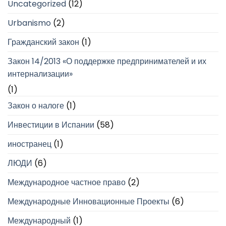
Uncategorized
(12)
Urbanismo
(2)
Гражданский закон
(1)
Закон 14/2013 «О поддержке предпринимателей и их
интернализации»
(1)
Закон о налоге
(1)
Инвестиции в Испании
(58)
иностранец
(1)
ЛЮДИ
(6)
Международное частное право
(2)
Международные Инновационные Проекты
(6)
Международный
(1)