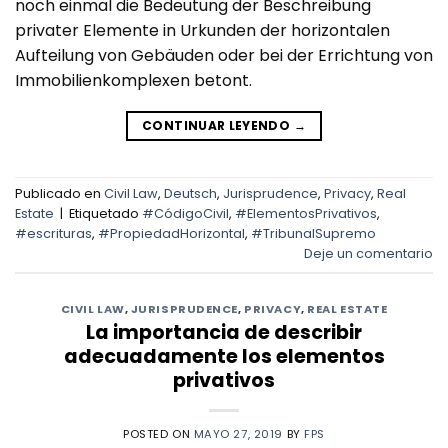
noch einmal die Bedeutung der Beschreibung
privater Elemente in Urkunden der horizontalen
Aufteilung von Gebäuden oder bei der Errichtung von
Immobilienkomplexen betont.
CONTINUAR LEYENDO
→
Publicado en
Civil Law
,
Deutsch
,
Jurisprudence
,
Privacy
,
Real
Estate
|
Etiquetado
#CódigoCivil
,
#ElementosPrivativos
,
#escrituras
,
#PropiedadHorizontal
,
#TribunalSupremo
Deje un comentario
CIVIL LAW
,
JURISPRUDENCE
,
PRIVACY
,
REAL ESTATE
La importancia de describir
adecuadamente los elementos
privativos
POSTED ON
MAYO 27, 2019
BY
FPS