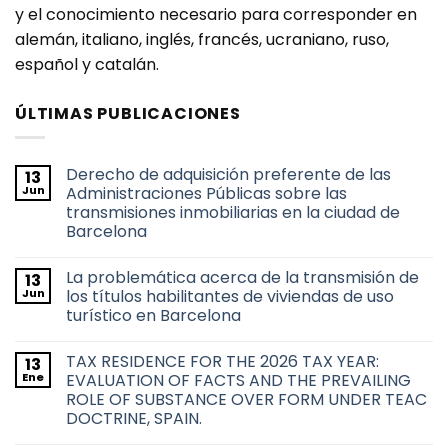
y el conocimiento necesario para corresponder en
alemán, italiano, inglés, francés, ucraniano, ruso,
español y catalán.
ÚLTIMAS PUBLICACIONES
Derecho de adquisición preferente de las
13
Jun
Administraciones Públicas sobre las
transmisiones inmobiliarias en la ciudad de
Barcelona
No
hay
La problemática acerca de la transmisión de
13
comentarios
en
Jun
los títulos habilitantes de viviendas de uso
Derecho
turístico en Barcelona
de
adquisición
No
preferente
hay
de
TAX RESIDENCE FOR THE 2026 TAX YEAR:
13
comentarios
las
en
Ene
EVALUATION OF FACTS AND THE PREVAILING
Administraciones
La
Públicas
ROLE OF SUBSTANCE OVER FORM UNDER TEAC
problemática
sobre
acerca
DOCTRINE, SPAIN.
las
de
transmisiones
la
No
inmobiliarias