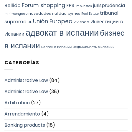
Forum shopping
Bellido
FPS
jurisprudencia
impuestos
tribunal
novedades
nulidad
pymes
mini-congreso
Real Estate
Unión Europea
Инвестиции в
supremo
vivienda
UE
адвокат в испании
бизнес
Испании
в испании
налоги в испании
недвижимость в испании
CATEGORÍAS
Administrative Law
(84)
Administrative Law
(38)
Arbitration
(27)
Arrendamiento
(4)
Banking products
(18)