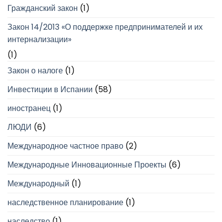
Гражданский закон
(1)
Закон 14/2013 «О поддержке предпринимателей и их
интернализации»
(1)
Закон о налоге
(1)
Инвестиции в Испании
(58)
иностранец
(1)
ЛЮДИ
(6)
Международное частное право
(2)
Международные Инновационные Проекты
(6)
Международный
(1)
наследственное планирование
(1)
наследство
(1)