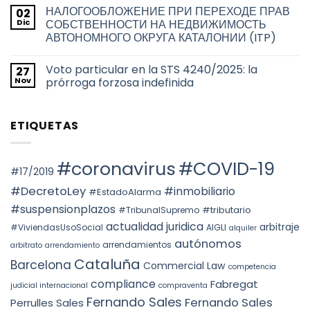
transmisión
hay
en
НАЛОГООБЛОЖЕНИЕ ПРИ ПЕРЕХОДЕ ПРАВ
02
de
comentarios
la
en
los
Dic
СОБСТВЕННОСТИ НА НЕДВИЖИМОСТЬ
ciudad
TAX
títulos
de
АВТОНОМНОГО ОКРУГА КАТАЛОНИИ (ITP)
RESIDENCE
habilitantes
Barcelona
FOR
de
No
THE
viviendas
hay
2026
de
Voto particular en la STS 4240/2025: la
27
comentarios
TAX
uso
en
Nov
prórroga forzosa indefinida
YEAR:
turístico
НАЛОГООБЛОЖЕНИЕ
EVALUATION
en
ПРИ
No
OF
Barcelona
ПЕРЕХОДЕ
hay
FACTS
ПРАВ
comentarios
AND
ETIQUETAS
СОБСТВЕННОСТИ
en
THE
НА
Voto
PREVAILING
НЕДВИЖИМОСТЬ
particular
ROLE
АВТОНОМНОГО
en
OF
ОКРУГА
la
#coronavirus
#COVID-19
SUBSTANCE
КАТАЛОНИИ
STS
#17/2019
OVER
(ITP)
4240/2025:
FORM
la
#DecretoLey
#inmobiliario
#EstadoAlarma
UNDER
prórroga
TEAC
forzosa
#suspensionplazos
#tributario
DOCTRINE,
#TribunalSupremo
indefinida
SPAIN.
actualidad juridica
arbitraje
#ViviendasUsoSocial
AIGLI
alquiler
autónomos
arrendamientos
arbitrato
arrendamiento
Cataluña
Barcelona
Commercial Law
competencia
compliance
Fabregat
judicial internacional
compraventa
Fernando Sales
Fernando Sales
Perrulles Sales