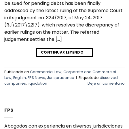
be sued for pending debts has been finally
addressed by the latest ruling of the Supreme Court
in its judgment no. 324/2017, of May 24, 2017
(RJ\2017\2217), which resolves the discrepancy of
earlier rulings on the matter. The referred
judgement settles the […]
CONTINUAR LEYENDO
→
Publicado en
Commercial Law
,
Corporate and Commercial
Law
,
English
,
FPS News
,
Jurisprudence
|
Etiquetado
dissolved
companies
,
liquidation
Deje un comentario
FPS
Abogados con experiencia en diversas jurisdicciones