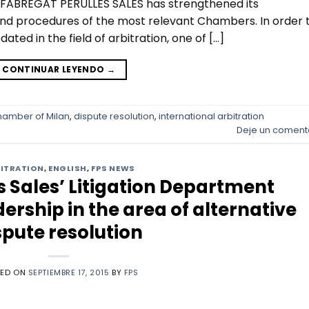
 FABREGAT PERULLES SALES has strengthened its
s and procedures of the most relevant Chambers. In order 
ed in the field of arbitration, one of […]
CONTINUAR LEYENDO
→
hamber of Milan
,
dispute resolution
,
international arbitration
Deje un coment
ITRATION
,
ENGLISH
,
FPS NEWS
s Sales’ Litigation Department
dership in the area of alternative
spute resolution
TED ON
SEPTIEMBRE 17, 2015
BY
FPS