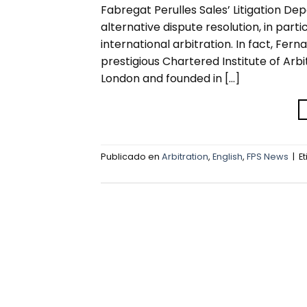
Fabregat Perulles Sales’ Litigation De
alternative dispute resolution, in parti
international arbitration. In fact, F
prestigious Chartered Institute of Arbi
London and founded in […]
Publicado en
Arbitration
,
English
,
FPS News
|
E