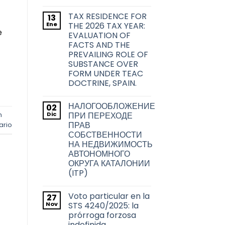
sobre
No
las
hay
transmisiones
TAX RESIDENCE FOR
13
comentarios
inmobiliarias
en
Ene
THE 2026 TAX YEAR:
en
La
e
la
EVALUATION OF
problemática
ciudad
acerca
FACTS AND THE
de
de
PREVAILING ROLE OF
Barcelona
la
transmisión
SUBSTANCE OVER
de
FORM UNDER TEAC
los
títulos
DOCTRINE, SPAIN.
habilitantes
No
de
hay
viviendas
НАЛОГООБЛОЖЕНИЕ
02
comentarios
de
en
Dic
uso
ПРИ ПЕРЕХОДЕ
n
TAX
turístico
ПРАВ
ario
RESIDENCE
en
FOR
СОБСТВЕННОСТИ
Barcelona
THE
НА НЕДВИЖИМОСТЬ
2026
TAX
АВТОНОМНОГО
YEAR:
ОКРУГА КАТАЛОНИИ
EVALUATION
OF
(ITP)
FACTS
No
AND
hay
THE
Voto particular en la
27
comentarios
PREVAILING
en
Nov
ROLE
STS 4240/2025: la
НАЛОГООБЛОЖЕНИЕ
OF
prórroga forzosa
ПРИ
SUBSTANCE
ПЕРЕХОДЕ
indefinida
OVER