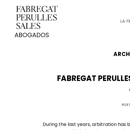
Saltar
al
contenido
LA F
ARCH
FABREGAT PERULLES
POS
During the last years, arbitration ha