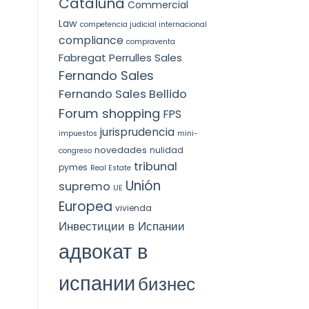
Cataluña
Commercial
Law
competencia judicial internacional
compliance
compraventa
Fabregat Perrulles Sales
Fernando Sales
Fernando Sales Bellido
Forum shopping
FPS
jurisprudencia
impuestos
mini-
novedades
nulidad
congreso
tribunal
pymes
Real Estate
Unión
supremo
UE
Europea
vivienda
Инвестиции в Испании
адвокат в
испании
бизнес