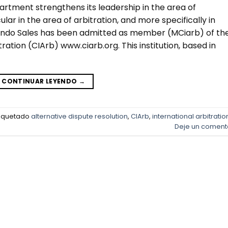
partment strengthens its leadership in the area of
cular in the area of arbitration, and more specifically in
ernando Sales has been admitted as member (MCiarb) of th
tration (CIArb) www.ciarb.org. This institution, based in
CONTINUAR LEYENDO
→
tiquetado
alternative dispute resolution
,
CIArb
,
international arbitratio
Deje un coment