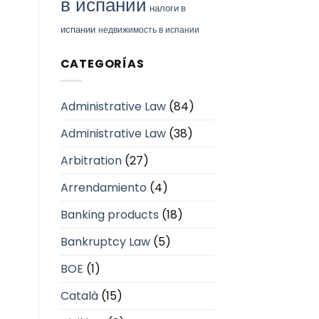
в испании
налоги в
испании
недвижимость в испании
CATEGORÍAS
Administrative Law
(84)
Administrative Law
(38)
Arbitration
(27)
Arrendamiento
(4)
Banking products
(18)
Bankruptcy Law
(5)
BOE
(1)
Català
(15)