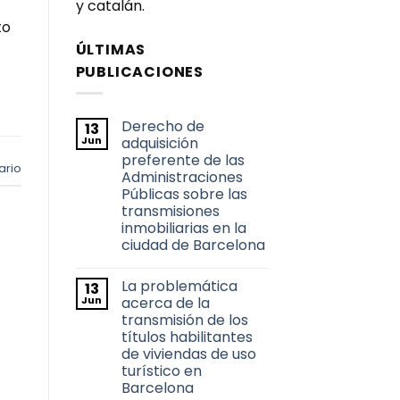
y catalán.
to
ÚLTIMAS
PUBLICACIONES
Derecho de
13
Jun
adquisición
preferente de las
ario
Administraciones
Públicas sobre las
transmisiones
inmobiliarias en la
ciudad de Barcelona
No
hay
La problemática
13
comentarios
en
Jun
acerca de la
Derecho
transmisión de los
de
adquisición
títulos habilitantes
preferente
de viviendas de uso
de
las
turístico en
Administraciones
Barcelona
Públicas