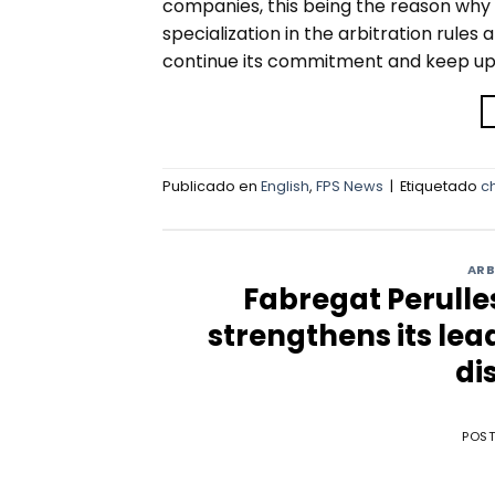
companies, this being the reason why
specialization in the arbitration rule
continue its commitment and keep updat
Publicado en
English
,
FPS News
|
Etiquetado
c
ARB
Fabregat Perulle
strengthens its lea
di
POS