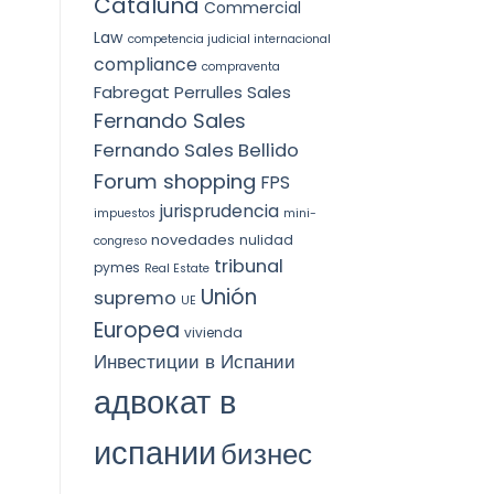
Cataluña
Commercial
Law
competencia judicial internacional
compliance
compraventa
Fabregat Perrulles Sales
Fernando Sales
Fernando Sales Bellido
Forum shopping
FPS
jurisprudencia
impuestos
mini-
novedades
nulidad
congreso
tribunal
pymes
Real Estate
Unión
supremo
UE
Europea
vivienda
Инвестиции в Испании
адвокат в
испании
бизнес