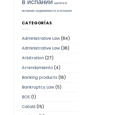
в испании
налоги в
испании
недвижимость в испании
CATEGORÍAS
Administrative Law
(84)
Administrative Law
(38)
Arbitration
(27)
Arrendamiento
(4)
Banking products
(18)
Bankruptcy Law
(5)
BOE
(1)
Català
(15)