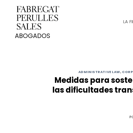
Saltar
al
contenido
LA F
ADMINISTRATIVE LAW
,
CORP
Medidas para soste
las dificultades tra
P