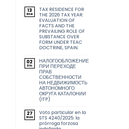
sobre
No
las
hay
transmisiones
TAX RESIDENCE FOR
13
comentarios
inmobiliarias
en
Ene
THE 2026 TAX YEAR:
en
La
la
EVALUATION OF
problemática
ciudad
acerca
FACTS AND THE
de
de
PREVAILING ROLE OF
Barcelona
la
transmisión
SUBSTANCE OVER
de
FORM UNDER TEAC
los
títulos
DOCTRINE, SPAIN.
habilitantes
No
de
hay
viviendas
НАЛОГООБЛОЖЕНИЕ
02
comentarios
de
en
Dic
uso
ПРИ ПЕРЕХОДЕ
TAX
turístico
ПРАВ
RESIDENCE
en
FOR
СОБСТВЕННОСТИ
Barcelona
THE
НА НЕДВИЖИМОСТЬ
2026
TAX
АВТОНОМНОГО
YEAR:
ОКРУГА КАТАЛОНИИ
EVALUATION
OF
(ITP)
FACTS
No
AND
hay
THE
Voto particular en la
27
comentarios
PREVAILING
en
Nov
ROLE
STS 4240/2025: la
НАЛОГООБЛОЖЕНИЕ
OF
prórroga forzosa
ПРИ
SUBSTANCE
ПЕРЕХОДЕ
indefinida
OVER