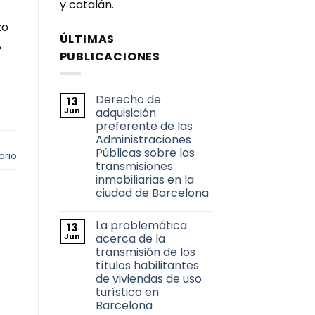
y catalán.
zo
ÚLTIMAS
,
PUBLICACIONES
Derecho de
13
Jun
adquisición
preferente de las
Administraciones
,
Públicas sobre las
ario
transmisiones
inmobiliarias en la
ciudad de Barcelona
No
hay
La problemática
13
comentarios
en
Jun
acerca de la
Derecho
transmisión de los
de
adquisición
títulos habilitantes
preferente
de viviendas de uso
de
las
turístico en
Administraciones
Barcelona
Públicas