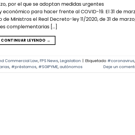
rzo, por el que se adoptan medidas urgentes
y económico para hacer frente al COVID-19. El 31 de mar
 de Ministros el Real Decreto-ley 11/2020, de 31 de marzo
tes complementarias […]
CONTINUAR LEYENDO
→
nd Commercial Law
,
FPS News
,
Legislation
|
Etiquetado
#coronavirus
arias
,
#préstamos
,
#SGIPYME
,
autónomos
Deje un coment