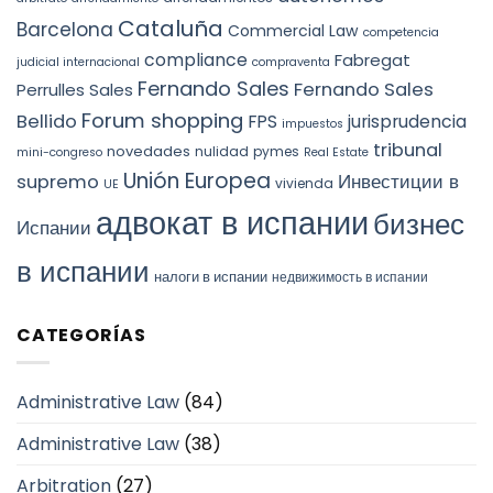
Cataluña
Barcelona
Commercial Law
competencia
compliance
Fabregat
judicial internacional
compraventa
Fernando Sales
Fernando Sales
Perrulles Sales
Forum shopping
Bellido
FPS
jurisprudencia
impuestos
tribunal
novedades
nulidad
pymes
mini-congreso
Real Estate
Unión Europea
Инвестиции в
supremo
vivienda
UE
адвокат в испании
бизнес
Испании
в испании
налоги в испании
недвижимость в испании
CATEGORÍAS
Administrative Law
(84)
Administrative Law
(38)
Arbitration
(27)