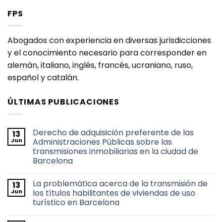
FPS
Abogados con experiencia en diversas jurisdicciones
y el conocimiento necesario para corresponder en
alemán, italiano, inglés, francés, ucraniano, ruso,
español y catalán.
ÚLTIMAS PUBLICACIONES
Derecho de adquisición preferente de las
13
Jun
Administraciones Públicas sobre las
transmisiones inmobiliarias en la ciudad de
Barcelona
No
hay
La problemática acerca de la transmisión de
13
comentarios
en
Jun
los títulos habilitantes de viviendas de uso
Derecho
turístico en Barcelona
de
adquisición
No
preferente
hay
de