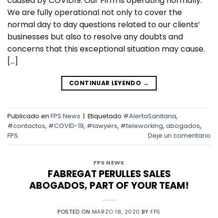
caused by COVID19. Our Firm is operating normally.
We are fully operational not only to cover the
normal day to day questions related to our clients’
businesses but also to resolve any doubts and
concerns that this exceptional situation may cause.
[…]
CONTINUAR LEYENDO
→
Publicado en
FPS News
|
Etiquetado
#AlertaSanitaria
,
#contactos
,
#COVID-19
,
#lawyers
,
#teleworking
,
abogados
,
FPS
Deje un comentario
FPS NEWS
FABREGAT PERULLES SALES
ABOGADOS, PART OF YOUR TEAM!
POSTED ON
MARZO 18, 2020
BY
FPS