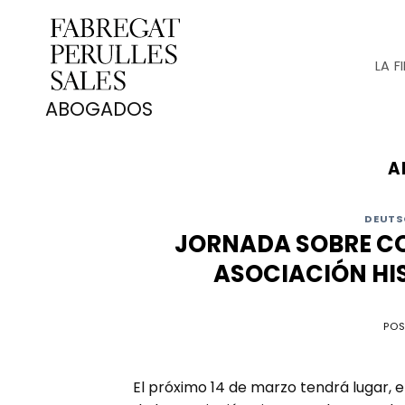
Saltar
al
contenido
LA F
A
DEUTS
JORNADA SOBRE CO
ASOCIACIÓN HI
PO
El próximo 14 de marzo tendrá lugar, e