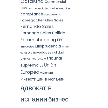
Cataluña
Commercial
Law
competencia judicial internacional
compliance
compraventa
Fabregat Perrulles Sales
Fernando Sales
Fernando Sales Bellido
Forum shopping
FPS
jurisprudencia
impuestos
mini-
novedades
nulidad
congreso
tribunal
pymes
Real Estate
Unión
supremo
UE
Europea
vivienda
Инвестиции в Испании
адвокат в
испании
бизнес