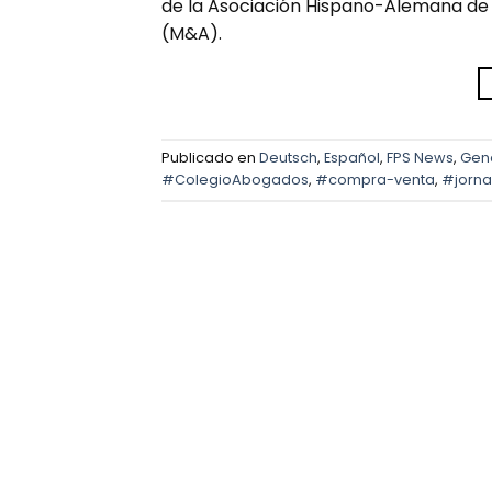
de la Asociación Hispano-Alemana de 
(M&A).
Publicado en
Deutsch
,
Español
,
FPS News
,
Gen
#ColegioAbogados
,
#compra-venta
,
#jorn