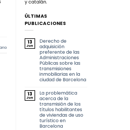
s
y catalán.
ÚLTIMAS
PUBLICACIONES
Derecho de
13
Jun
adquisición
ario
preferente de las
Administraciones
Públicas sobre las
transmisiones
inmobiliarias en la
ciudad de Barcelona
No
hay
La problemática
13
comentarios
en
Jun
acerca de la
Derecho
transmisión de los
de
adquisición
títulos habilitantes
preferente
de viviendas de uso
de
las
turístico en
Administraciones
Barcelona
Públicas