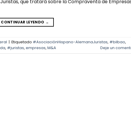
Juristas, que tratará sobre la Compraventa de Empresa
CONTINUAR LEYENDO
→
eral
|
Etiquetado
#AsociaciónHispano-AlemanaJuristas
,
#bilbao
,
ada
,
#juristas
,
empresas
,
M&A
Deje un coment