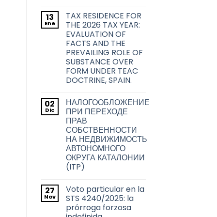
sobre
No
las
hay
transmisiones
TAX RESIDENCE FOR
13
comentarios
inmobiliarias
en
Ene
THE 2026 TAX YEAR:
en
La
la
EVALUATION OF
problemática
ciudad
acerca
FACTS AND THE
de
de
PREVAILING ROLE OF
Barcelona
la
transmisión
SUBSTANCE OVER
de
FORM UNDER TEAC
los
títulos
DOCTRINE, SPAIN.
habilitantes
No
de
hay
viviendas
НАЛОГООБЛОЖЕНИЕ
02
comentarios
de
en
Dic
uso
ПРИ ПЕРЕХОДЕ
TAX
turístico
ПРАВ
RESIDENCE
en
FOR
СОБСТВЕННОСТИ
Barcelona
THE
НА НЕДВИЖИМОСТЬ
2026
TAX
АВТОНОМНОГО
YEAR:
ОКРУГА КАТАЛОНИИ
EVALUATION
OF
(ITP)
FACTS
No
AND
hay
THE
Voto particular en la
27
comentarios
PREVAILING
en
Nov
ROLE
STS 4240/2025: la
НАЛОГООБЛОЖЕНИЕ
OF
prórroga forzosa
ПРИ
SUBSTANCE
ПЕРЕХОДЕ
indefinida
OVER