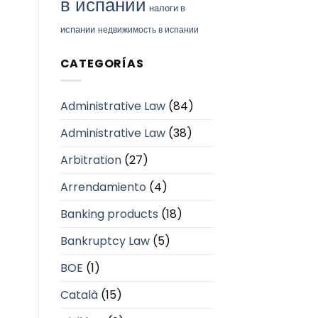
в испании
налоги в
испании
недвижимость в испании
CATEGORÍAS
Administrative Law
(84)
Administrative Law
(38)
Arbitration
(27)
Arrendamiento
(4)
Banking products
(18)
Bankruptcy Law
(5)
BOE
(1)
Català
(15)