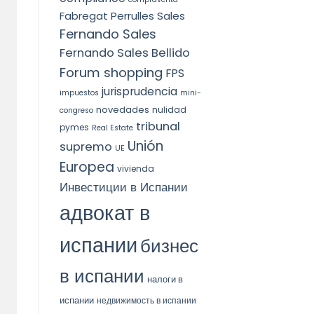
Fabregat Perrulles Sales
Fernando Sales
Fernando Sales Bellido
Forum shopping
FPS
jurisprudencia
impuestos
mini-
novedades
nulidad
congreso
tribunal
pymes
Real Estate
Unión
supremo
UE
Europea
vivienda
Инвестиции в Испании
адвокат в
испании
бизнес
в испании
налоги в
испании
недвижимость в испании