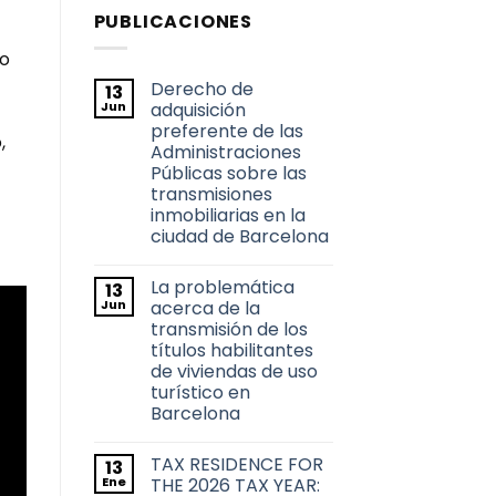
PUBLICACIONES
ro
Derecho de
13
Jun
adquisición
preferente de las
,
Administraciones
Públicas sobre las
transmisiones
inmobiliarias en la
ciudad de Barcelona
No
hay
La problemática
13
comentarios
en
Jun
acerca de la
Derecho
transmisión de los
de
adquisición
títulos habilitantes
preferente
de viviendas de uso
de
las
turístico en
Administraciones
Barcelona
Públicas
sobre
No
las
hay
transmisiones
TAX RESIDENCE FOR
13
comentarios
inmobiliarias
en
Ene
THE 2026 TAX YEAR:
en
La