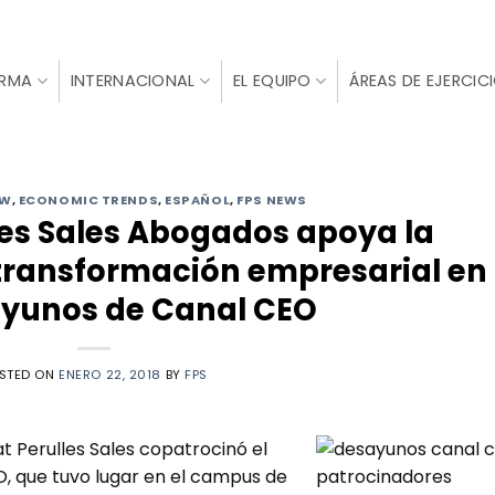
IRMA
INTERNACIONAL
EL EQUIPO
ÁREAS DE EJERCIC
AW
,
ECONOMIC TRENDS
,
ESPAÑOL
,
FPS NEWS
les Sales Abogados apoya la
 transformación empresarial en
ayunos de Canal CEO
STED ON
ENERO 22, 2018
BY
FPS
t Perulles Sales copatrocinó el
, que tuvo lugar en el campus de