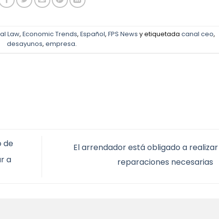
al Law
,
Economic Trends
,
Español
,
FPS News
y etiquetada
canal ceo
,
desayunos
,
empresa
.
o de
El arrendador está obligado a realizar
r a
reparaciones necesarias