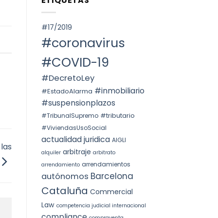
ETIQUETAS
SPAIN.
Voto
ОКРУГА
particular
КАТАЛОНИИ
en
(ITP)
la
#17/2019
STS
4240/2025:
#coronavirus
la
prórroga
forzosa
#COVID-19
indefinida
#DecretoLey
#inmobiliario
#EstadoAlarma
#suspensionplazos
#tributario
#TribunalSupremo
#ViviendasUsoSocial
actualidad juridica
AIGLI
 las
arbitraje
alquiler
arbitrato
arrendamientos
arrendamiento
Barcelona
autónomos
Cataluña
Commercial
Law
competencia judicial internacional
compliance
compraventa