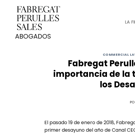
Saltar
al
contenido
LA F
COMMERCIAL L
Fabregat Perul
importancia de la
los Des
PO
El pasado 19 de enero de 2018, Fabrega
primer desayuno del año de Canal CEO