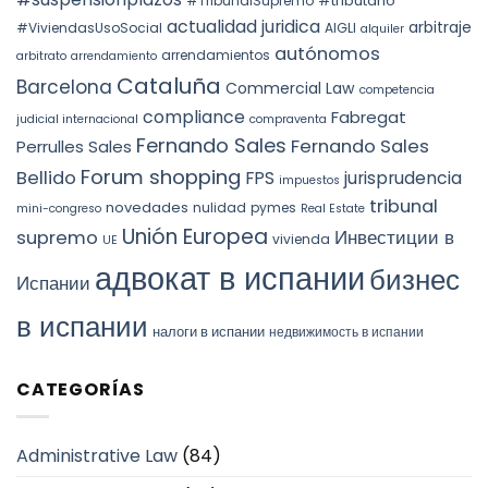
#tributario
#TribunalSupremo
indefinida
SPAIN.
actualidad juridica
arbitraje
#ViviendasUsoSocial
AIGLI
alquiler
autónomos
arrendamientos
arbitrato
arrendamiento
Cataluña
Barcelona
Commercial Law
competencia
compliance
Fabregat
judicial internacional
compraventa
Fernando Sales
Fernando Sales
Perrulles Sales
Forum shopping
Bellido
FPS
jurisprudencia
impuestos
tribunal
novedades
nulidad
pymes
mini-congreso
Real Estate
Unión Europea
Инвестиции в
supremo
vivienda
UE
адвокат в испании
бизнес
Испании
в испании
налоги в испании
недвижимость в испании
CATEGORÍAS
Administrative Law
(84)