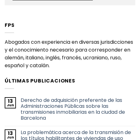
FPS
Abogados con experiencia en diversas jurisdicciones
y el conocimiento necesario para corresponder en
alemán, italiano, inglés, francés, ucraniano, ruso,
español y catalán.
ÚLTIMAS PUBLICACIONES
Derecho de adquisición preferente de las
13
Jun
Administraciones Públicas sobre las
transmisiones inmobiliarias en la ciudad de
Barcelona
No
hay
La problemática acerca de la transmisión de
13
comentarios
en
Jun
los títulos habilitantes de viviendas de uso