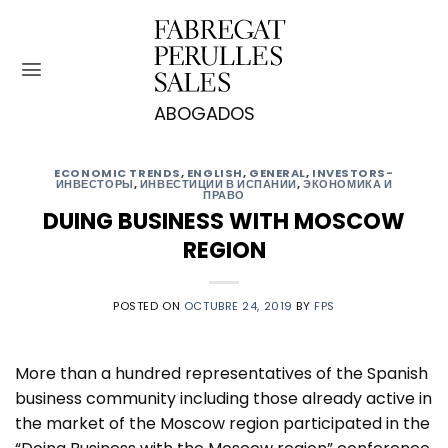
Saltar
al
contenido
ECONOMIC TRENDS
,
ENGLISH
,
GENERAL
,
INVESTORS-
ИНВЕСТОРЫ
,
ИНВЕСТИЦИИ В ИСПАНИИ
,
ЭКОНОМИКА И
ПРАВО
DUING BUSINESS WITH MOSCOW
REGION
POSTED ON
OCTUBRE 24, 2019
BY
FPS
More than a hundred representatives of the Spanish
business community including those already active in
the market of the Moscow region participated in the