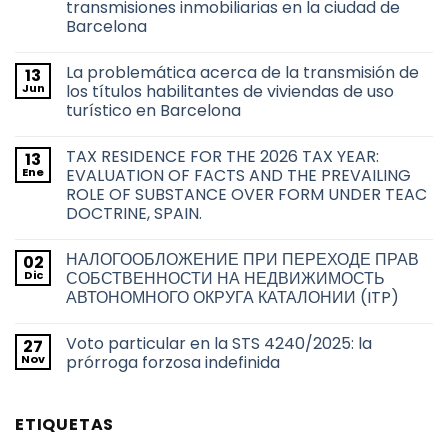
transmisiones inmobiliarias en la ciudad de
Barcelona
No
hay
La problemática acerca de la transmisión de
13
comentarios
en
Jun
los títulos habilitantes de viviendas de uso
Derecho
turístico en Barcelona
de
adquisición
No
preferente
hay
de
TAX RESIDENCE FOR THE 2026 TAX YEAR:
13
comentarios
las
en
Ene
EVALUATION OF FACTS AND THE PREVAILING
Administraciones
La
Públicas
ROLE OF SUBSTANCE OVER FORM UNDER TEAC
problemática
sobre
acerca
DOCTRINE, SPAIN.
las
de
transmisiones
la
No
inmobiliarias
transmisión
hay
en
НАЛОГООБЛОЖЕНИЕ ПРИ ПЕРЕХОДЕ ПРАВ
02
de
comentarios
la
en
los
Dic
СОБСТВЕННОСТИ НА НЕДВИЖИМОСТЬ
ciudad
TAX
títulos
de
АВТОНОМНОГО ОКРУГА КАТАЛОНИИ (ITP)
RESIDENCE
habilitantes
Barcelona
FOR
de
No
THE
viviendas
hay
2026
de
Voto particular en la STS 4240/2025: la
27
comentarios
TAX
uso
en
Nov
prórroga forzosa indefinida
YEAR:
turístico
НАЛОГООБЛОЖЕНИЕ
EVALUATION
en
ПРИ
No
OF
Barcelona
ПЕРЕХОДЕ
hay
FACTS
ПРАВ
comentarios
AND
ETIQUETAS
СОБСТВЕННОСТИ
en
THE
НА
Voto
PREVAILING
НЕДВИЖИМОСТЬ
particular