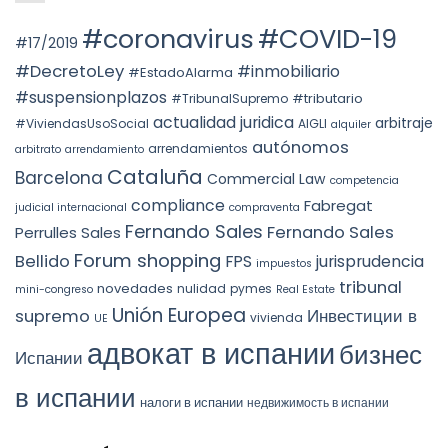
ROLE
АВТОНОМНОГО
en
OF
ОКРУГА
la
#coronavirus
#COVID-19
SUBSTANCE
КАТАЛОНИИ
STS
#17/2019
OVER
(ITP)
4240/2025:
FORM
la
#DecretoLey
#inmobiliario
#EstadoAlarma
UNDER
prórroga
TEAC
forzosa
#suspensionplazos
#tributario
DOCTRINE,
#TribunalSupremo
indefinida
SPAIN.
actualidad juridica
arbitraje
#ViviendasUsoSocial
AIGLI
alquiler
autónomos
arrendamientos
arbitrato
arrendamiento
Cataluña
Barcelona
Commercial Law
competencia
compliance
Fabregat
judicial internacional
compraventa
Fernando Sales
Fernando Sales
Perrulles Sales
Forum shopping
Bellido
FPS
jurisprudencia
impuestos
tribunal
novedades
nulidad
pymes
mini-congreso
Real Estate
Unión Europea
Инвестиции в
supremo
vivienda
UE
адвокат в испании
бизнес
Испании
в испании
налоги в испании
недвижимость в испании