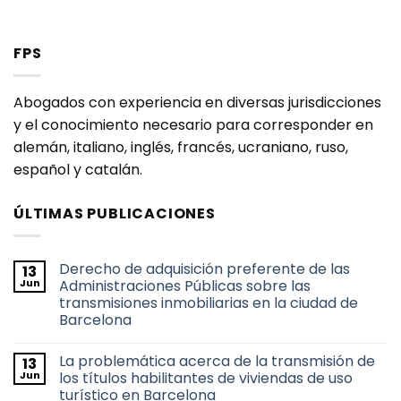
FPS
Abogados con experiencia en diversas jurisdicciones
y el conocimiento necesario para corresponder en
alemán, italiano, inglés, francés, ucraniano, ruso,
español y catalán.
ÚLTIMAS PUBLICACIONES
Derecho de adquisición preferente de las
13
Jun
Administraciones Públicas sobre las
transmisiones inmobiliarias en la ciudad de
Barcelona
No
hay
La problemática acerca de la transmisión de
13
comentarios
en
Jun
los títulos habilitantes de viviendas de uso
Derecho
turístico en Barcelona
de