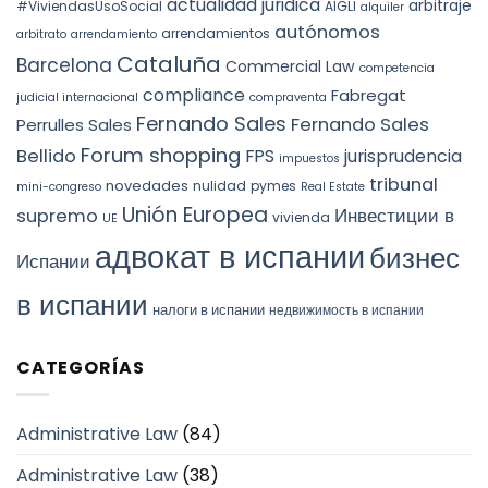
actualidad juridica
arbitraje
#ViviendasUsoSocial
AIGLI
alquiler
autónomos
arrendamientos
arbitrato
arrendamiento
Cataluña
Barcelona
Commercial Law
competencia
compliance
Fabregat
judicial internacional
compraventa
Fernando Sales
Fernando Sales
Perrulles Sales
Forum shopping
Bellido
FPS
jurisprudencia
impuestos
tribunal
novedades
nulidad
pymes
mini-congreso
Real Estate
Unión Europea
Инвестиции в
supremo
vivienda
UE
адвокат в испании
бизнес
Испании
в испании
налоги в испании
недвижимость в испании
CATEGORÍAS
Administrative Law
(84)
Administrative Law
(38)