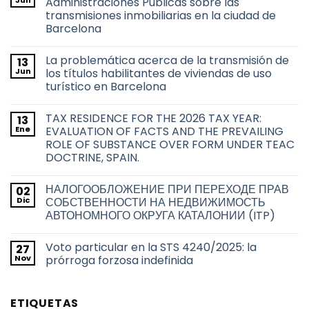
Jun
Administraciones Públicas sobre las
transmisiones inmobiliarias en la ciudad de
Barcelona
No
hay
La problemática acerca de la transmisión de
13
comentarios
en
Jun
los títulos habilitantes de viviendas de uso
Derecho
turístico en Barcelona
de
adquisición
No
preferente
hay
de
TAX RESIDENCE FOR THE 2026 TAX YEAR:
13
comentarios
las
en
Ene
EVALUATION OF FACTS AND THE PREVAILING
Administraciones
La
Públicas
ROLE OF SUBSTANCE OVER FORM UNDER TEAC
problemática
sobre
acerca
DOCTRINE, SPAIN.
las
de
transmisiones
la
No
inmobiliarias
transmisión
hay
en
НАЛОГООБЛОЖЕНИЕ ПРИ ПЕРЕХОДЕ ПРАВ
02
de
comentarios
la
en
los
Dic
СОБСТВЕННОСТИ НА НЕДВИЖИМОСТЬ
ciudad
TAX
títulos
de
АВТОНОМНОГО ОКРУГА КАТАЛОНИИ (ITP)
RESIDENCE
habilitantes
Barcelona
FOR
de
No
THE
viviendas
hay
2026
de
Voto particular en la STS 4240/2025: la
27
comentarios
TAX
uso
en
Nov
prórroga forzosa indefinida
YEAR:
turístico
НАЛОГООБЛОЖЕНИЕ
EVALUATION
en
ПРИ
No
OF
Barcelona
ПЕРЕХОДЕ
hay
FACTS
ПРАВ
comentarios
AND
ETIQUETAS
СОБСТВЕННОСТИ
en
THE