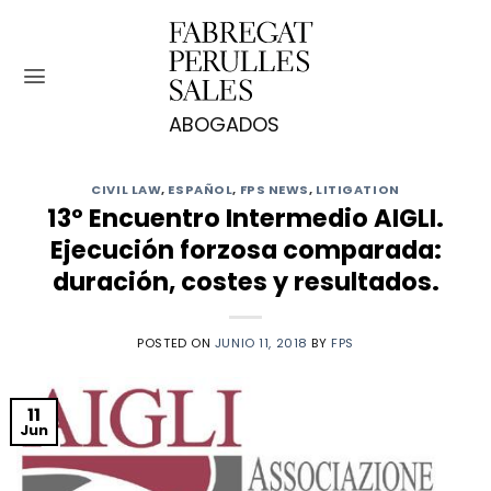
Saltar
al
contenido
CIVIL LAW
,
ESPAÑOL
,
FPS NEWS
,
LITIGATION
13º Encuentro Intermedio AIGLI.
Ejecución forzosa comparada:
duración, costes y resultados.
POSTED ON
JUNIO 11, 2018
BY
FPS
11
Jun