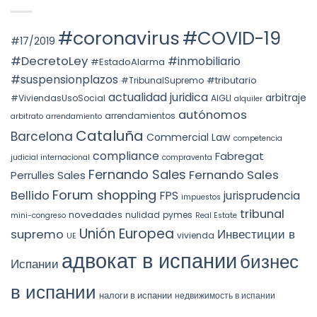
НА
Voto
PREVAILING
НЕДВИЖИМОСТЬ
particular
ROLE
АВТОНОМНОГО
en
OF
ОКРУГА
la
#coronavirus
#COVID-19
SUBSTANCE
КАТАЛОНИИ
STS
#17/2019
OVER
(ITP)
4240/2025:
FORM
la
#DecretoLey
#inmobiliario
#EstadoAlarma
UNDER
prórroga
TEAC
forzosa
#suspensionplazos
#tributario
DOCTRINE,
#TribunalSupremo
indefinida
SPAIN.
actualidad juridica
arbitraje
#ViviendasUsoSocial
AIGLI
alquiler
autónomos
arrendamientos
arbitrato
arrendamiento
Cataluña
Barcelona
Commercial Law
competencia
compliance
Fabregat
judicial internacional
compraventa
Fernando Sales
Fernando Sales
Perrulles Sales
Forum shopping
Bellido
FPS
jurisprudencia
impuestos
tribunal
novedades
nulidad
pymes
mini-congreso
Real Estate
Unión Europea
Инвестиции в
supremo
vivienda
UE
адвокат в испании
бизнес
Испании
в испании
налоги в испании
недвижимость в испании