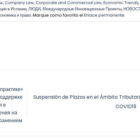
aw
,
Company Law
,
Corporate and Commercial Law
,
Economic Trends
ции в Испании
,
ЛЮДИ
,
Международные Инновационные Проекты
,
НОВОС
ономика и право
. Marque como favorito el
Enlace permanente
.
 практике»
Suspensión de Plazos en el Ámbito Tributari
поддержке
я в
COVID19
ения на
транением