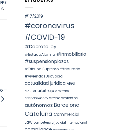
ETIQUETAS
SPAIN.
,
FPS
Voto
ОКРУГА
particular
КАТАЛОНИИ
ТИ
,
en
(ITP)
la
#17/2019
STS
4240/2025:
#coronavirus
la
prórroga
forzosa
#COVID-19
indefinida
#DecretoLey
#inmobiliario
#EstadoAlarma
#suspensionplazos
#tributario
#TribunalSupremo
#ViviendasUsoSocial
actualidad juridica
AIGLI
o –
arbitraje
alquiler
arbitrato
arrendamientos
arrendamiento
Barcelona
autónomos
Cataluña
Commercial
Law
competencia judicial internacional
compliance
compraventa