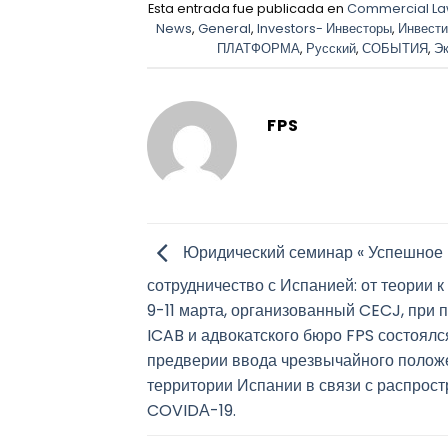
Esta entrada fue publicada en
Commercial L
News
,
General
,
Investors- Инвесторы
,
Инвести
ПЛАТФОРМА
,
Русский
,
СОБЫТИЯ
,
Эк
FPS
Юридический семинар « Успешное
сотрудничество с Испанией: от теории к
9-11 марта, организованный CECJ, при 
ICAB и адвокатского бюро FPS состоялс
предверии ввода чрезвычайного полож
территории Испании в связи с распрос
COVIDА-19.