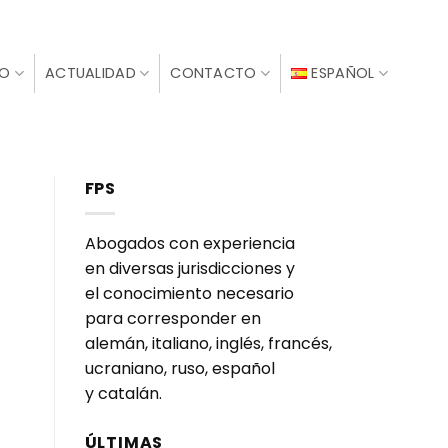
IO
ACTUALIDAD
CONTACTO
ESPAÑOL
FPS
Abogados con experiencia
en diversas jurisdicciones y
el conocimiento necesario
para corresponder en
alemán, italiano, inglés, francés,
ucraniano, ruso, español
y catalán.
ÚLTIMAS