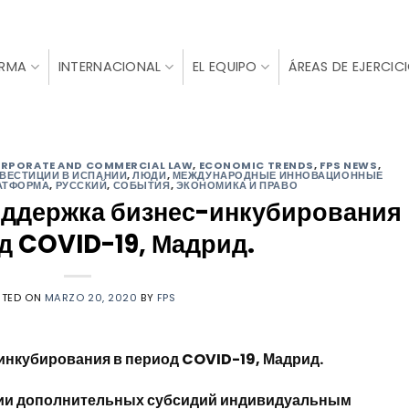
IRMA
INTERNACIONAL
EL EQUIPO
ÁREAS DE EJERCIC
RPORATE AND COMMERCIAL LAW
,
ECONOMIC TRENDS
,
FPS NEWS
,
ВЕСТИЦИИ В ИСПАНИИ
,
ЛЮДИ
,
МЕЖДУНАРОДНЫЕ ИННОВАЦИОННЫЕ
АТФОРМА
,
РУССКИЙ
,
СОБЫТИЯ
,
ЭКОНОМИКА И ПРАВО
оддержка бизнес-инкубирования
д COVID-19, Мадрид.
STED ON
MARZO 20, 2020
BY
FPS
инкубирования в период COVID-19, Мадрид.
ии дополнительных субсидий индивидуальным