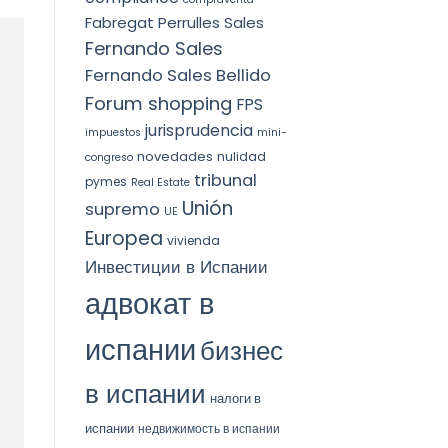
Fabregat Perrulles Sales
Fernando Sales
Fernando Sales Bellido
Forum shopping
FPS
jurisprudencia
impuestos
mini-
novedades
nulidad
congreso
tribunal
pymes
Real Estate
Unión
supremo
UE
Europea
vivienda
Инвестиции в Испании
адвокат в
испании
бизнес
в испании
налоги в
испании
недвижимость в испании