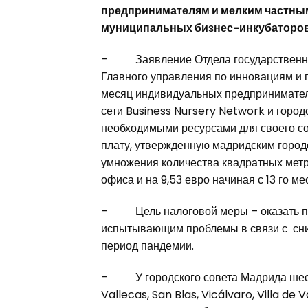
предпринимателям и мелким частны
муниципальных бизнес-инкубаторов
– Заявление Отдела государственной 
Главного управления по инновациям и 
месяц индивидуальных предпринимател
сети Business Nursery Network и горо
необходимыми ресурсами для своего со
плату, утвержденную мадридским город
умножения количества квадратных метро
офиса и на 9,53 евро начиная с 13 го ме
– Цель налоговой меры – оказать по
испытывающим проблемы в связи с сни
период пандемии.
– У городского совета Мадрида шесть
Vallecas, San Blas, Vicálvaro, Villa d