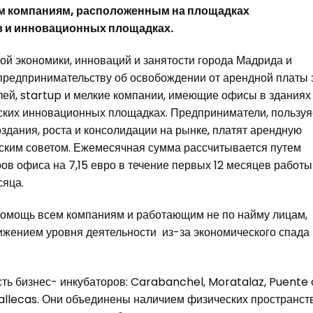
м компаниям, расположенным на площадках
 и инновационных площадках.
экономики, инноваций и занятости города Мадрида и
предпринимательству об освобождении от арендной платы з
ей, startup и мелкие компании, имеющие офисы в зданиях
дских инновационных площадках. Предприниматели, пользуя
здания, роста и консолидации на рынке, платят арендную
ским советом. Ежемесячная сумма рассчитывается путем
в офиса на 7,15 евро в течение первых 12 месяцев работы
сяца.
мощь всем компаниям и работающим не по найму лицам,
жением уровня деятельности из-за экономического спада 
 бизнес- инкубаторов: Carabanchel, Moratalaz, Puente 
e Vallecas. Они объединены наличием физических пространст