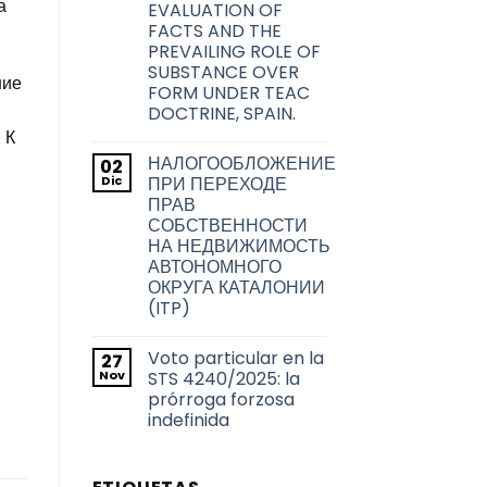
а
la
EVALUATION OF
problemática
ciudad
acerca
FACTS AND THE
de
de
PREVAILING ROLE OF
Barcelona
la
transmisión
SUBSTANCE OVER
ние
de
FORM UNDER TEAC
los
títulos
DOCTRINE, SPAIN.
habilitantes
 К
No
de
hay
viviendas
НАЛОГООБЛОЖЕНИЕ
02
comentarios
de
en
Dic
uso
ПРИ ПЕРЕХОДЕ
TAX
turístico
ПРАВ
RESIDENCE
en
FOR
СОБСТВЕННОСТИ
Barcelona
THE
НА НЕДВИЖИМОСТЬ
2026
TAX
АВТОНОМНОГО
YEAR:
ОКРУГА КАТАЛОНИИ
EVALUATION
OF
(ITP)
FACTS
No
AND
hay
THE
Voto particular en la
27
comentarios
PREVAILING
en
Nov
ROLE
STS 4240/2025: la
НАЛОГООБЛОЖЕНИЕ
OF
prórroga forzosa
ПРИ
SUBSTANCE
ПЕРЕХОДЕ
indefinida
OVER
ПРАВ
FORM
СОБСТВЕННОСТИ
No
UNDER
НА
hay
TEAC
НЕДВИЖИМОСТЬ
comentarios
DOCTRINE,
en
АВТОНОМНОГО