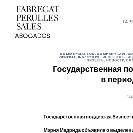
Saltar
al
contenido
LA F
COMMERCIAL LAW
,
COMPANY LAW
,
CO
GENERAL
,
INVESTORS- ИНВЕСТОРЫ
,
ИН
ПРОЕКТЫ
,
НОВОСТИ
,
ПЛ
Государственная п
в перио
PO
Государственная поддержка бизнес-
Мэрия Мадрида объявила о выделен