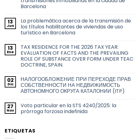
transmisiones inmobiliarias en la ciudad de
Barcelona
No
hay
La problemática acerca de la transmisión de
13
comentarios
en
Jun
los títulos habilitantes de viviendas de uso
Derecho
turístico en Barcelona
de
adquisición
No
preferente
hay
de
TAX RESIDENCE FOR THE 2026 TAX YEAR:
13
comentarios
las
en
Ene
EVALUATION OF FACTS AND THE PREVAILING
Administraciones
La
Públicas
ROLE OF SUBSTANCE OVER FORM UNDER TEAC
problemática
sobre
acerca
DOCTRINE, SPAIN.
las
de
transmisiones
la
No
inmobiliarias
transmisión
hay
en
НАЛОГООБЛОЖЕНИЕ ПРИ ПЕРЕХОДЕ ПРАВ
02
de
comentarios
la
en
los
Dic
СОБСТВЕННОСТИ НА НЕДВИЖИМОСТЬ
ciudad
TAX
títulos
de
АВТОНОМНОГО ОКРУГА КАТАЛОНИИ (ITP)
RESIDENCE
habilitantes
Barcelona
FOR
de
No
THE
viviendas
hay
2026
de
Voto particular en la STS 4240/2025: la
27
comentarios
TAX
uso
en
Nov
prórroga forzosa indefinida
YEAR:
turístico
НАЛОГООБЛОЖЕНИЕ
EVALUATION
en
ПРИ
No
OF
Barcelona
ПЕРЕХОДЕ
hay
FACTS
ПРАВ
comentarios
AND
ETIQUETAS
СОБСТВЕННОСТИ
en
THE
НА
Voto
PREVAILING
НЕДВИЖИМОСТЬ
particular
ROLE