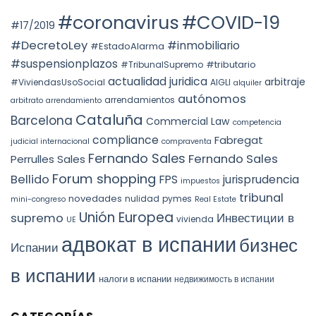
АВТОНОМНОГО
en
OF
ОКРУГА
la
#coronavirus
#COVID-19
SUBSTANCE
КАТАЛОНИИ
STS
#17/2019
OVER
(ITP)
4240/2025:
FORM
la
#DecretoLey
#inmobiliario
#EstadoAlarma
UNDER
prórroga
TEAC
forzosa
#suspensionplazos
#tributario
DOCTRINE,
#TribunalSupremo
indefinida
SPAIN.
actualidad juridica
arbitraje
#ViviendasUsoSocial
AIGLI
alquiler
autónomos
arrendamientos
arbitrato
arrendamiento
Cataluña
Barcelona
Commercial Law
competencia
compliance
Fabregat
judicial internacional
compraventa
Fernando Sales
Fernando Sales
Perrulles Sales
Forum shopping
Bellido
FPS
jurisprudencia
impuestos
tribunal
novedades
nulidad
pymes
mini-congreso
Real Estate
Unión Europea
Инвестиции в
supremo
vivienda
UE
адвокат в испании
бизнес
Испании
в испании
налоги в испании
недвижимость в испании