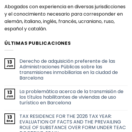
Abogados con experiencia en diversas jurisdicciones
y el conocimiento necesario para corresponder en
alemán, italiano, inglés, francés, ucraniano, ruso,
español y catalán.
ÚLTIMAS PUBLICACIONES
Derecho de adquisición preferente de las
13
Jun
Administraciones Públicas sobre las
transmisiones inmobiliarias en la ciudad de
Barcelona
No
hay
La problemática acerca de la transmisión de
13
comentarios
en
Jun
los títulos habilitantes de viviendas de uso
Derecho
turístico en Barcelona
de
adquisición
No
preferente
hay
de
TAX RESIDENCE FOR THE 2026 TAX YEAR:
13
comentarios
las
en
Ene
EVALUATION OF FACTS AND THE PREVAILING
Administraciones
La
Públicas
ROLE OF SUBSTANCE OVER FORM UNDER TEAC
problemática
sobre
acerca