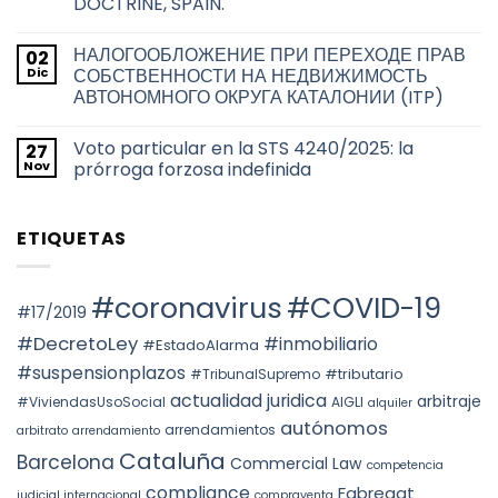
DOCTRINE, SPAIN.
las
de
transmisiones
la
No
inmobiliarias
transmisión
hay
en
НАЛОГООБЛОЖЕНИЕ ПРИ ПЕРЕХОДЕ ПРАВ
02
de
comentarios
la
en
los
Dic
СОБСТВЕННОСТИ НА НЕДВИЖИМОСТЬ
ciudad
TAX
títulos
de
АВТОНОМНОГО ОКРУГА КАТАЛОНИИ (ITP)
RESIDENCE
habilitantes
Barcelona
FOR
de
No
THE
viviendas
hay
2026
de
Voto particular en la STS 4240/2025: la
27
comentarios
TAX
uso
en
Nov
prórroga forzosa indefinida
YEAR:
turístico
НАЛОГООБЛОЖЕНИЕ
EVALUATION
en
ПРИ
No
OF
Barcelona
ПЕРЕХОДЕ
hay
FACTS
ПРАВ
comentarios
AND
ETIQUETAS
СОБСТВЕННОСТИ
en
THE
НА
Voto
PREVAILING
НЕДВИЖИМОСТЬ
particular
ROLE
АВТОНОМНОГО
en
OF
ОКРУГА
la
#coronavirus
#COVID-19
SUBSTANCE
КАТАЛОНИИ
STS
#17/2019
OVER
(ITP)
4240/2025:
FORM
la
#DecretoLey
#inmobiliario
#EstadoAlarma
UNDER
prórroga
TEAC
forzosa
#suspensionplazos
#tributario
DOCTRINE,
#TribunalSupremo
indefinida
SPAIN.
actualidad juridica
arbitraje
#ViviendasUsoSocial
AIGLI
alquiler
autónomos
arrendamientos
arbitrato
arrendamiento
Cataluña
Barcelona
Commercial Law
competencia
compliance
Fabregat
judicial internacional
compraventa