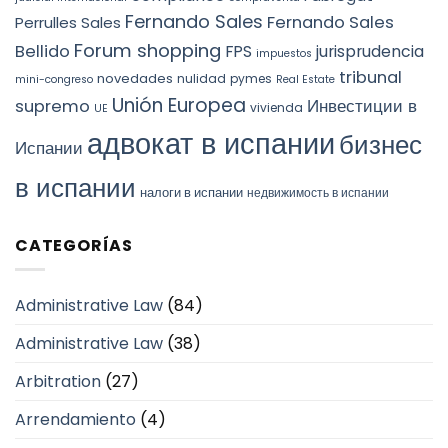
Fernando Sales
Fernando Sales
Perrulles Sales
Forum shopping
Bellido
FPS
jurisprudencia
impuestos
tribunal
novedades
nulidad
pymes
mini-congreso
Real Estate
Unión Europea
Инвестиции в
supremo
vivienda
UE
адвокат в испании
бизнес
Испании
в испании
налоги в испании
недвижимость в испании
CATEGORÍAS
Administrative Law
(84)
Administrative Law
(38)
Arbitration
(27)
Arrendamiento
(4)