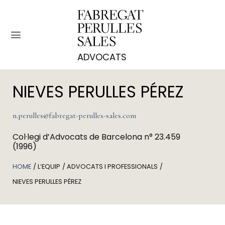
Skip
to
content
NIEVES PERULLES PÉREZ
n.perulles@fabregat-perulles-sales.com
Col·legi d’Advocats de Barcelona
n° 23.459
(1996)
HOME
L‘EQUIP
ADVOCATS I PROFESSIONALS
NIEVES PERULLES PÉREZ