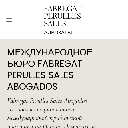
Skip
to
content
МЕЖДУНАРОДНОЕ
БЮРО FABREGAT
PERULLES SALES
ABOGADOS
Fabregat Perulles Sales Abogados
являются специалистами
международной юридической
практики на Испано-Немецком и