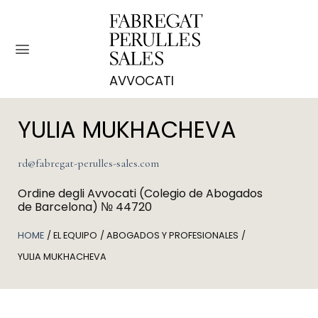
Salta
ai
contenuti
YULIA MUKHACHEVA
rd@fabregat-perulles-sales.com
Ordine degli Avvocati (Colegio de Abogados
de Barcelona) № 44720
HOME
EL EQUIPO
ABOGADOS Y PROFESIONALES
YULIA MUKHACHEVA