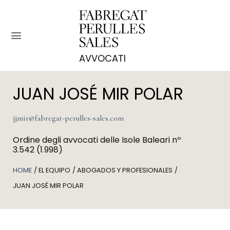
Salta
ai
contenuti
JUAN JOSÉ MIR POLAR
jjmir@fabregat-perulles-sales.com
Ordine degli avvocati delle Isole Baleari nº
3.542 (1.998)
HOME
EL EQUIPO
ABOGADOS Y PROFESIONALES
JUAN JOSÉ MIR POLAR